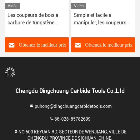
Vidéo
Vidéo
Les coupeurs de bois à
Simple et facile à
carbure de tungstène
manipuler, les coupeurs
standard s'adaptent à la
de bois à carbure
plupart des outils de
standard pour différents
tournage de bois faciles à
bois
Obtenez le meilleur prix
Obtenez le meilleur prix
manipuler
Chengdu Dingchuang Carbide Tools Co.,Ltd
puhong@dingchuangcarbidetools.com
86-028-85782699
NO.500 KEYUAN RD. SECTEUR DE WENJIANG, VILLE DE
CHENGDU, PROVINCE DE SICHUAN, CHINE.