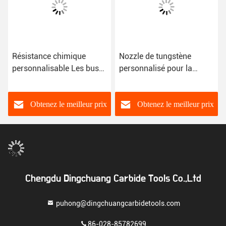
Résistance chimique
Nozzle de tungstène
personnalisable Les buses
personnalisé pour la
de sablage au carbure
fabrication industrielle
non moulues OEM
Obtenez le meilleur prix
Obtenez le meilleur prix
Chengdu Dingchuang Carbide Tools Co.,Ltd
puhong@dingchuangcarbidetools.com
86-028-85782699