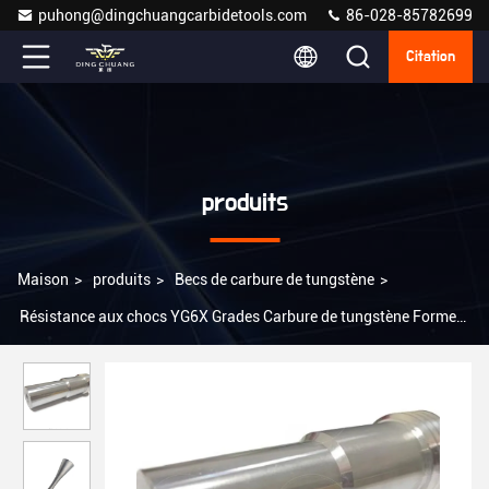
puhong@dingchuangcarbidetools.com
86-028-85782699
Citation
produits
Maison
>
produits
>
Becs de carbure de tungstène
>
Résistance aux chocs YG6X Grades Carbure de tungstène Forme
ronde Les buses de précision et de durabilité