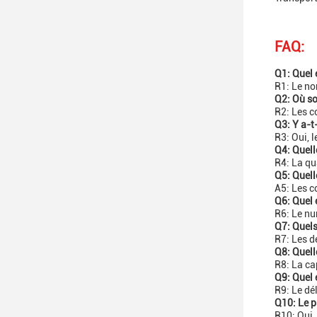
FAQ:
Q1: Quel 
R1: Le n
Q2: Où so
R2: Les c
Q3: Y a-t
R3: Oui, 
Q4: Quell
R4: La qu
Q5: Quell
A5: Les c
Q6: Quel 
R6: Le nu
Q7: Quels
R7: Les d
Q8: Quell
R8: La ca
Q9: Quel 
R9: Le dé
Q10: Le p
R10: Oui,