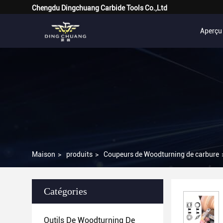
Chengdu Dingchuang Carbide Tools Co.,Ltd
Aperçu
Maison
>
produits
>
Coupeurs de Woodturning de carbure
Catégories
Outils De Woodturning De