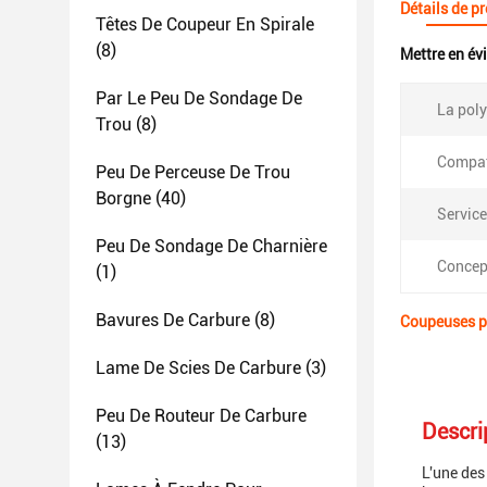
Détails de p
Têtes De Coupeur En Spirale
(8)
Mettre en év
Par Le Peu De Sondage De
La poly
Trou
(8)
Compati
Peu De Perceuse De Trou
Borgne
(40)
Service
Peu De Sondage De Charnière
Concep
(1)
Bavures De Carbure
(8)
Coupeuses po
Lame De Scies De Carbure
(3)
Peu De Routeur De Carbure
Descri
(13)
L'une des