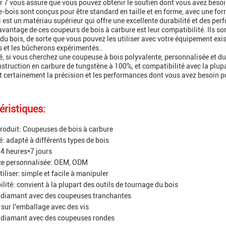
r 7 vous assure que vous pouvez obtenir le soutien dont vous avez beso
-bois sont conçus pour être standard en taille et en forme, avec une for
 est un matériau supérieur qui offre une excellente durabilité et des pe
avantage de ces coupeurs de bois à carbure est leur compatibilité. Ils so
du bois, de sorte que vous pouvez les utiliser avec votre équipement exis
 et les bûcherons expérimentés..
, si vous cherchez une coupeuse à bois polyvalente, personnalisée et dur
struction en carbure de tungstène à 100%, et compatibilité avec la plup
t certainement la précision et les performances dont vous avez besoin po
éristiques:
oduit: Coupeuses de bois à carbure
é: adapté à différents types de bois
24 heures*7 jours
ce personnalisée: OEM, ODM
tiliser: simple et facile à manipuler
lité: convient à la plupart des outils de tournage du bois
 diamant avec des coupeuses tranchantes
 sur l'emballage avec des vis
 diamant avec des coupeuses rondes