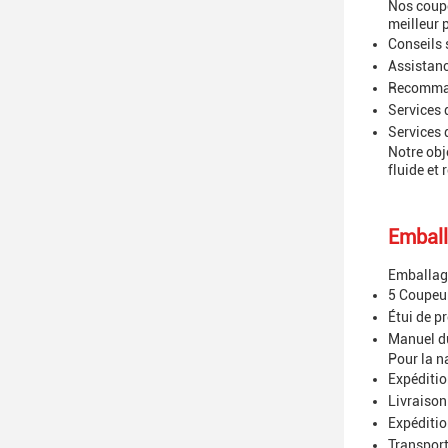
Nos coupe
meilleur p
Conseils 
Assistan
Recommand
Services 
Services
Notre obj
fluide et 
Emball
Emballage
5 Coupeur
Étui de p
Manuel d
Pour la n
Expéditio
Livraison
Expéditio
Transpor