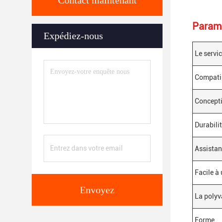
Contact maintenant
Paramè
Expédiez-nous
Le servi
Compatib
Concept
Durabili
Assistan
Facile à 
Envoyez
La polyv
Forme