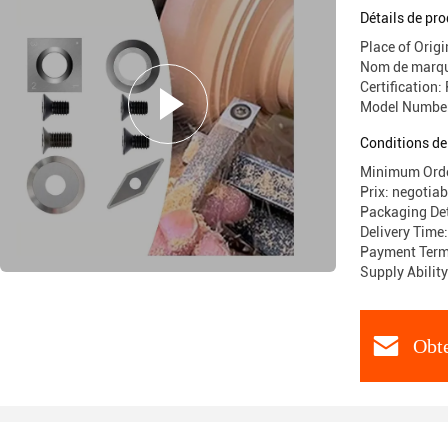
des outils
Détails de pro
Place of Origi
Nom de marq
Certification:
Model Numbe
Conditions de
Minimum Order
Prix: negotiab
Packaging Det
Delivery Time
Payment Term
Supply Abilit
Obte