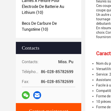
Lames À Fendre Pour
heures su
Ces coupe
Électrode De Batterie Au
coupe.qui
Lithium
(10)
Un autre 
tournage 
Becs De Carbure De
débutants
En résumé
Tungstène
(10)
choix.Con
fourniron
Contacts
Caract
Contacts:
Miss. Pu
Nom du pr
Versatilit
Téléphone:
86-028-85782699
Service: 
Assistan
Fax:
86-028-85782699
Facile à u
Compatibi
Forme de
10 pièces
Forme de