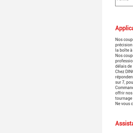
Applic
Nos coupe
précision
la boîte à
Nos coupe
professio
délais de
Chez DING
répondent
sur 7, po
Commandez
offrir n
tournage 
Ne vous c
Assist