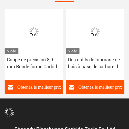
Vidéo
Vidéo
Coupe de précision 8,9
Des outils de tournage de
mm Ronde forme Carbide
bois à base de carbure de
de tungstène inserts
tungstène sur mesure
Obtenez le meilleur prix
Obtenez le meilleur prix