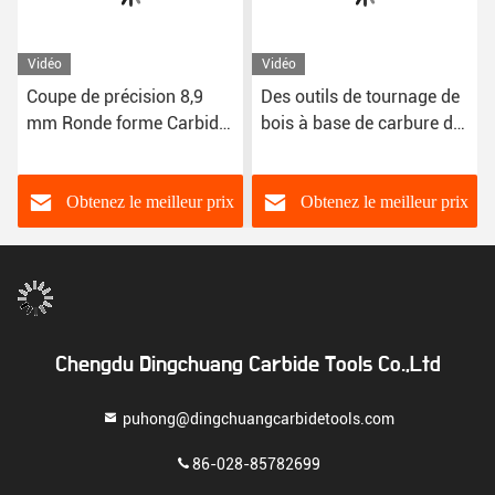
Vidéo
Vidéo
Coupe de précision 8,9
Des outils de tournage de
mm Ronde forme Carbide
bois à base de carbure de
de tungstène inserts
tungstène sur mesure
Obtenez le meilleur prix
Obtenez le meilleur prix
Chengdu Dingchuang Carbide Tools Co.,Ltd
puhong@dingchuangcarbidetools.com
86-028-85782699