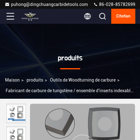
puhong@dingchuangcarbidetools.com
86-028-85782699
Citation
produits
Maison
>
produits
>
Outils de Woodturning de carbure
>
Fabricant de carbure de tungstène / ensemble d'inserts indexables
pour le tournage de bois de précision