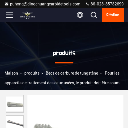
puhong@dingchuangcarbidetools.com
86-028-85782699
Citation
produits
Maison
>
produits
>
Becs de carbure de tungstène
>
Pour les
appareils de traitement des eaux usées, le produit doit être soumis
à un contrôle de qualité.