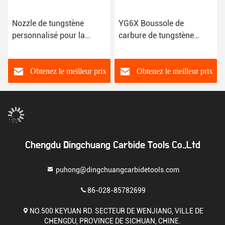
Nozzle de tungstène
YG6X Boussole de
personnalisé pour la
carbure de tungstène
fabrication industrielle
Boussole de soufflage
Boussole de carbure
résistant aux chocs
Obtenez le meilleur prix
Obtenez le meilleur prix
Chengdu Dingchuang Carbide Tools Co.,Ltd
puhong@dingchuangcarbidetools.com
86-028-85782699
NO.500 KEYUAN RD. SECTEUR DE WENJIANG, VILLE DE
CHENGDU, PROVINCE DE SICHUAN, CHINE.